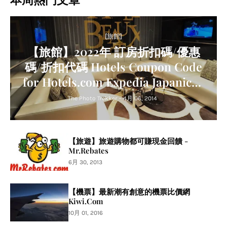
本周熱門文章
[旅館]
【旅館】2022年 訂房折扣碼/優惠
碼/折扣代碼 Hotels Coupon Code
for Hotels.com Expedia Japanican
Agoda Trip.com Relux
The Photo Trekker
-
4月 06, 2014
【旅遊】旅遊購物都可賺現金回饋 -
Mr.Rebates
6月 30, 2013
【機票】最新潮有創意的機票比價網
Kiwi.Com
10月 01, 2016