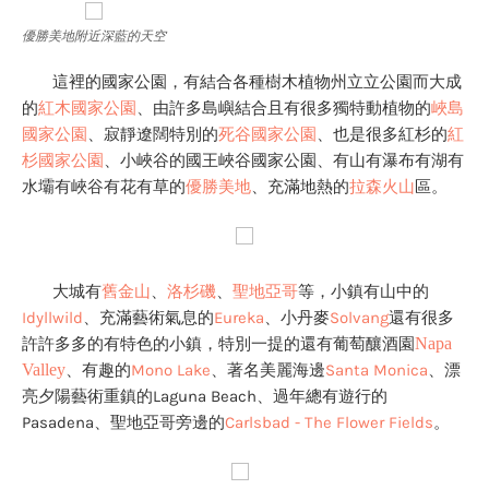
優勝美地附近深藍的天空
這裡的國家公園，有結合各種樹木植物州立立公園而大成
的
紅木國家公園
、由許多島嶼結合且有很多獨特動植物的
峽島
國家公園
、寂靜遼闊特別的
死谷國家公園
、也是很多紅杉的
紅
杉國家公園
、小峽谷的國王峽谷國家公園
、有山有瀑布有湖有
水壩有峽谷有花有草的
優勝美地
、充滿地熱的
拉森火山
區。
大城有
舊金山
、
洛杉磯
、
聖地亞哥
等，小鎮有山中的
Idyllwild
、充滿藝術氣息的
Eureka
、小丹麥
Solvang
還有很多
許許多多的有特色的小鎮，特別一提的還有葡萄釀酒園
Napa
Valley
、有趣的
Mono Lake
、著名美麗海邊
Santa Monica
、漂
亮夕陽藝術重鎮的Laguna Beach
、過年總有遊行的
Pasadena
、聖地亞哥旁邊的
Carlsbad - The Flower Fields
。