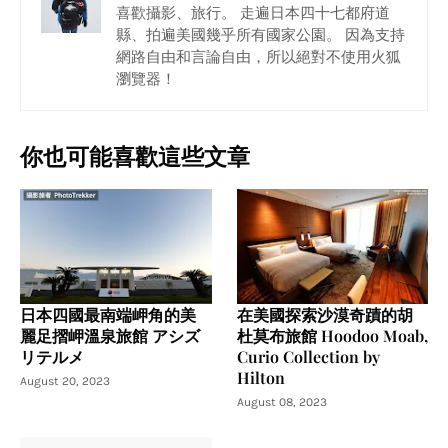
喜歡攝影、旅行。 走遍日本四十七都府道
縣、拍遍美國幾乎所有國家公園。 因為支持
網路自由和言論自由，所以絕對不使用火狐
瀏覽器！
你也可能喜歡這些文章
日本四國最南端岬角的美
在美國探索沙漠奇蹟的胡
麗足摺岬溫泉旅館 アシズ
杜莫布旅館 Hoodoo Moab,
リテルメ
Curio Collection by
Hilton
August 20, 2023
August 08, 2023