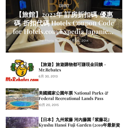
[旅館]
【旅館】2022年 訂房折扣碼/優惠
碼/折扣代碼 Hotels Coupon Code
for Hotels.com Expedia Japanican
Agoda Trip.com Relux
The Photo Trekker
-
4月 06, 2014
【旅遊】旅遊購物都可賺現金回饋 -
Mr.Rebates
6月 30, 2013
美國國家公園年票 National Parks &
Federal Recreational Lands Pass
10月 20, 2015
【日本】九州紫藤 河內藤園 ｢紫藤花｣
Kyushu Hanoi Fuji Garden (2019年最新資