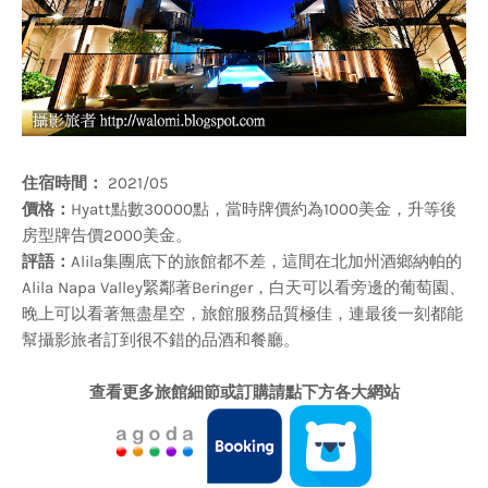
住宿時間：
2021/05
價格：
Hyatt點數30000點，當時牌價約為1000美金，升等後
房型牌告價2000美金。
評語：
Alila集團底下的旅館都不差，這間在北加州酒鄉納帕的
Alila Napa Valley緊鄰著Beringer，白天可以看旁邊的葡萄園、
晚上可以看著無盡星空，旅館服務品質極佳，連最後一刻都能
幫攝影旅者訂到很不錯的品酒和餐廳。
查看更多旅館細節或訂購請點下方各大網站