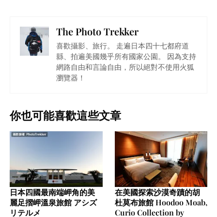
The Photo Trekker
喜歡攝影、旅行。 走遍日本四十七都府道
縣、拍遍美國幾乎所有國家公園。 因為支持
網路自由和言論自由，所以絕對不使用火狐
瀏覽器！
你也可能喜歡這些文章
日本四國最南端岬角的美
在美國探索沙漠奇蹟的胡
麗足摺岬溫泉旅館 アシズ
杜莫布旅館 Hoodoo Moab,
リテルメ
Curio Collection by