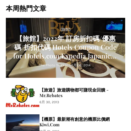
本周熱門文章
[旅館]
【旅館】2022年 訂房折扣碼/優惠
碼/折扣代碼 Hotels Coupon Code
for Hotels.com Expedia Japanican
Agoda Trip.com Relux
The Photo Trekker
-
4月 06, 2014
【旅遊】旅遊購物都可賺現金回饋 -
Mr.Rebates
6月 30, 2013
【機票】最新潮有創意的機票比價網
Kiwi.Com