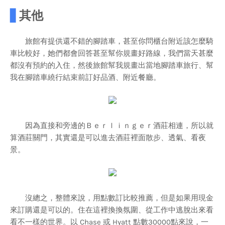
▋
其他
旅館有提供還不錯的腳踏車，甚至你問櫃台附近該怎麼騎
車比較好，她們都會回答甚至幫你規畫好路線，我們當天甚麼
都沒有預約的入住，然後旅館幫我規畫出當地腳踏車旅行、幫
我在腳踏車繞行結束前訂好品酒、附近餐廳。
因為直接和旁邊的Ｂｅｒｌｉｎｇｅｒ酒莊相連，所以就
算酒莊關門，其實還是可以進去酒莊裡面散步、透氣、看夜
景。
沒總之，整體來說，用點數訂比較推薦，但是如果用現金
來訂購還是可以的。住在這裡換換氛圍、從工作中逃脫出來看
看不一樣的世界。以 Chase 或 Hyatt 點數30000點來說，一