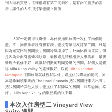
到大理石質感，這裡也還有第二間廁所，是有兩間廁所的套
房，讓住的人不用打架也能上廁所。
大家一定覺得很奇怪，為什麼攝影旅者一次住了兩個房
型。不，攝影旅者沒有很有錢，也沒有幫朋友訂第二間。只是
因為逛完回到房間後，房間冷氣壞掉了，外面比裡面還涼，但
是因為外面有蜜蜂和蚊蟲，最後還是請櫃檯派人來看看，最後
發現冷氣修不好，就讓我們搬葡萄園旁邊的房間。我個人是覺
得 Alila Napa Valley 的處裡很好。以前
Hilton London
Metropole
這間旅館就歧視我以外，還提供我降級的房間。原
本是希爾頓集團的 The Hotel Brussels 把我房間行李丟出來，
把我房間給其他人後，也提供了我降級的房間，非常恐怖。幸
好， Alila Napa Valley 的服務真的很不錯。
▋
本次入住房型二 Vineyard View
Suite 邊間