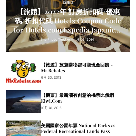
[旅館]
【旅館】2022年 訂房折扣碼/優惠
碼/折扣代碼 Hotels Coupon Code
for Hotels.com Expedia Japanican
Agoda Trip.com Relux
The Photo Trekker
-
4月 06, 2014
【旅遊】旅遊購物都可賺現金回饋 -
Mr.Rebates
6月 30, 2013
【機票】最新潮有創意的機票比價網
Kiwi.Com
10月 01, 2016
美國國家公園年票 National Parks &
Federal Recreational Lands Pass