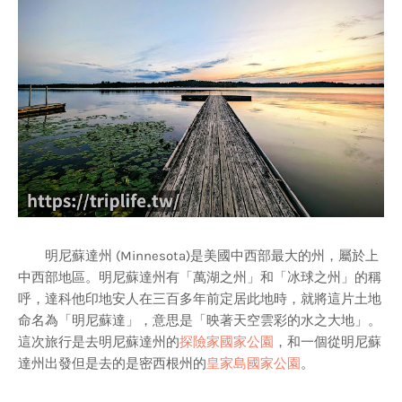
明尼蘇達州 (Minnesota)是美國中西部最大的州，屬於上
中西部地區。明尼蘇達州有「萬湖之州」和「冰球之州」的稱
呼，達科他印地安人在三百多年前定居此地時，就將這片土地
命名為「明尼蘇達」，意思是「映著天空雲彩的水之大地」。
這次旅行是去明尼蘇達州的
探險家國家公園
，和一個從明尼蘇
達州出發但是去的是密西根州的
皇家島國家公園
。