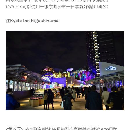
12/31~1/1可以使用一張京都公車一日票就好(請用刷的)
住
Kyoto Inn Higashiyama
<第八天>
公車到私鐵站 搭私鐵到心齋橋轉車難波 600日幣