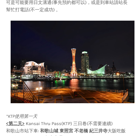
可是可能要用日文溝通(事先預約都可以)，或是到車站請站長
幫忙打電話(不一定成功) 。
*KTP使用第一天
<第二天>
Kansai Thru Pass(KTP) 三日卷(不需要連續)
和歌山市站下車:
和歌山城 東照宮 不老橋 紀三井寺
大阪吃飯