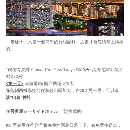
老樣子，只是一個簡單的行程記錄。之後才會陸續補上詳細
的。
*機場需要買 K ansai Thru Pass 3 days 5000円+ 南海電鐵至加太
站 940円
<第一天>
南海電鐵: 關西機場->加太
降落關西機場後前往和歌山縣加太，在加太晃一晃，可以逛
淡"山鳥"神社
。
住
吾妻屋シーサイドホテル
。(蠻推薦的)
PS. 吾妻屋住宿含早餐晚餐約兩萬日幣上下。有免費接送車，