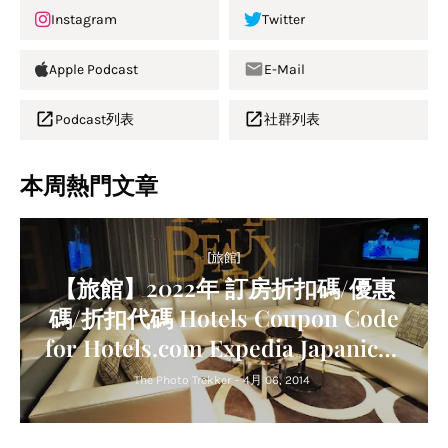
Instagram
Twitter
Apple Podcast
E-Mail
Podcast列表
社群列表
本周熱門文章
[旅館]
【旅館】2022年 訂房折扣碼/優惠
碼/折扣代碼 Hotels Coupon Code
for Hotels.com Expedia Japanican
Agoda Trip.com Relux
The Photo Trekker
-
4月 06, 2014