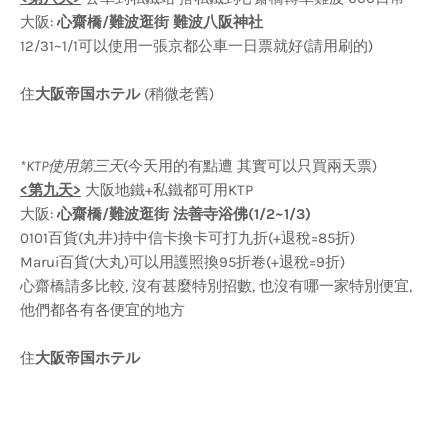
大阪:
心齋橋/難波逛街 難波八阪神社
12/31~1/1可以使用一張京都公車一日票就好(請用刷的)
住
大阪帝国ホテル
(稍微老舊)
*KTP使用第三天
(今天用的有點遭 其實可以只買兩天票)
<第九天>
大阪地鐵+私鐵都可用KTP
大阪:
心齋橋/難波逛街 法善寺浴佛(1/2~1/3)
0101百貨(丸井)持中信卡換卡可打九折(+退稅=85折)
Marui百貨(大丸)可以用護照換95折卷(+退稅=9折)
心齋橋請多比較, 沒有甚麼特別招數, 也沒有哪一家特別便宜,
他們都各有各便宜的地方
住
大阪帝国ホテル