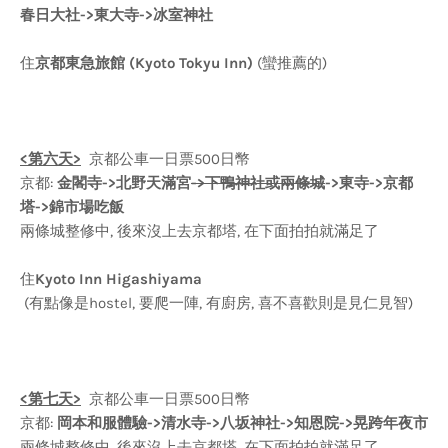
春日大社->東大寺->冰室神社
住
京都東急旅館 (Kyoto Tokyu Inn)
(蠻推薦的)
<第六天>
京都公車一日票500日幣
京都:
金閣寺->北野天滿宮
->下鴨神社或兩條城
->東寺->京都
塔->錦市場吃飯
兩條城整修中, 後來沒上去京都塔, 在下面拍拍就滿足了
住
Kyoto Inn Higashiyama
(有點像是hostel, 要爬一陣, 有廚房, 喜不喜歡則是見仁見智)
<第七天>
京都公車一日票500日幣
京都:
岡本和服體驗->清水寺->八坂神社->知恩院->晃跨年夜市
兩條城整修中, 後來沒上去京都塔, 在下面拍拍就滿足了