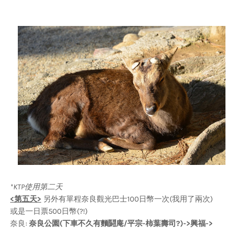
*KTP使用第二天
<第五天>
另外有單程奈良觀光巴士100日幣一次(我用了兩次)
或是一日票500日幣(?!)
奈良:
奈良公園(下車不久有麵鬪庵/平宗-柿葉壽司?)->興福->