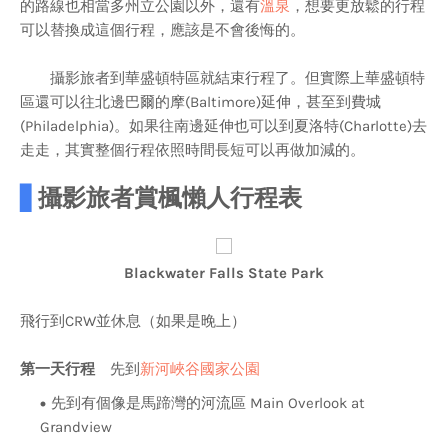
的路線也相當多州立公園以外，還有
溫泉
，想要更放鬆的行程
可以替換成這個行程，應該是不會後悔的。
攝影旅者到華盛頓特區就結束行程了。但實際上華盛頓特
區還可以往北邊巴爾的摩(Baltimore)延伸，甚至到費城
(Philadelphia)。如果往南邊延伸也可以到夏洛特(Charlotte)去
走走，其實整個行程依照時間長短可以再做加減的。
▋
攝影旅者賞楓懶人行程表
Blackwater Falls State Park
飛行到CRW並休息（如果是晚上）
第一天行程
先到
新河峽谷國家公園
先到有個像是馬蹄灣的河流區 Main Overlook at
Grandview