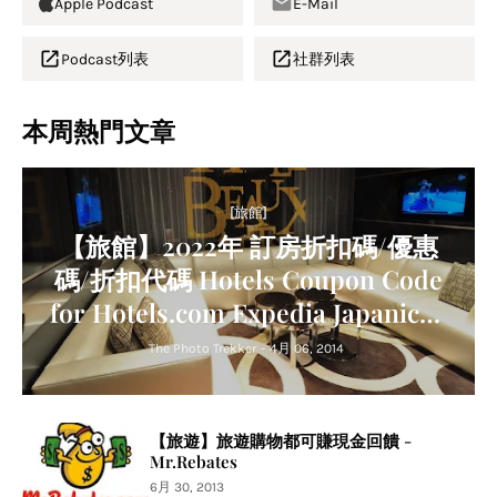
Apple Podcast
E-Mail
Podcast列表
社群列表
本周熱門文章
[旅館]
【旅館】2022年 訂房折扣碼/優惠
碼/折扣代碼 Hotels Coupon Code
for Hotels.com Expedia Japanican
Agoda Trip.com Relux
The Photo Trekker
-
4月 06, 2014
【旅遊】旅遊購物都可賺現金回饋 -
Mr.Rebates
6月 30, 2013