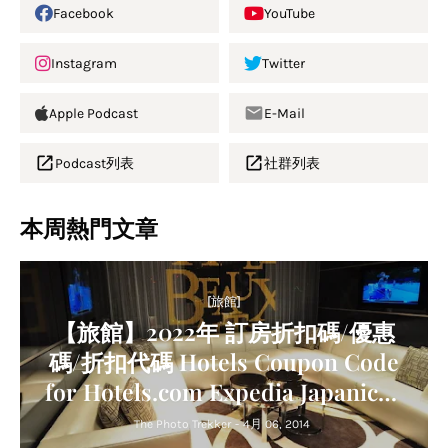
Facebook
YouTube
Instagram
Twitter
Apple Podcast
E-Mail
Podcast列表
社群列表
本周熱門文章
[旅館]
【旅館】2022年 訂房折扣碼/優惠
碼/折扣代碼 Hotels Coupon Code
for Hotels.com Expedia Japanican
Agoda Trip.com Relux
The Photo Trekker
-
4月 06, 2014