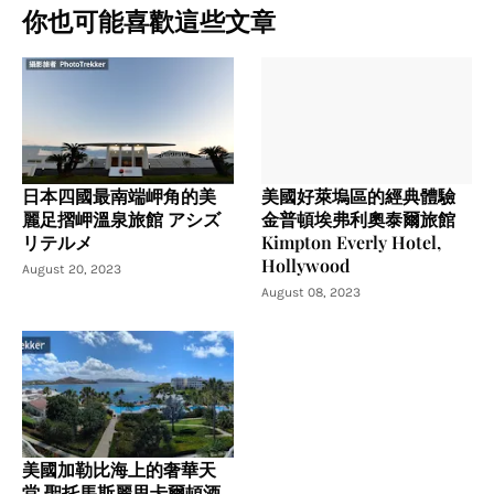
你也可能喜歡這些文章
日本四國最南端岬角的美
美國好萊塢區的經典體驗
麗足摺岬溫泉旅館 アシズ
金普頓埃弗利奧泰爾旅館
リテルメ
Kimpton Everly Hotel,
Hollywood
August 20, 2023
August 08, 2023
美國加勒比海上的奢華天
堂 聖托馬斯麗思卡爾頓酒