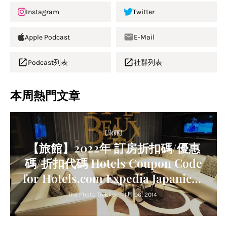
Instagram
Twitter
Apple Podcast
E-Mail
Podcast列表
社群列表
本周熱門文章
[旅館]
【旅館】2022年 訂房折扣碼/優惠
碼/折扣代碼 Hotels Coupon Code
for Hotels.com Expedia Japanican
Agoda Trip.com Relux
The Photo Trekker
-
4月 06, 2014