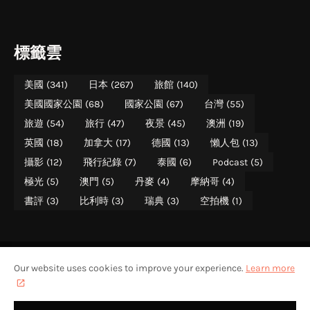
標籤雲
美國
(341)
日本
(267)
旅館
(140)
美國國家公園
(68)
國家公園
(67)
台灣
(55)
旅遊
(54)
旅行
(47)
夜景
(45)
澳洲
(19)
英國
(18)
加拿大
(17)
德國
(13)
懶人包
(13)
攝影
(12)
飛行紀錄
(7)
泰國
(6)
Podcast
(5)
極光
(5)
澳門
(5)
丹麥
(4)
摩納哥
(4)
書評
(3)
比利時
(3)
瑞典
(3)
空拍機
(1)
Our website uses cookies to improve your experience.
Learn more
美國國家公園遊記
美國國家公園介紹
關於攝影旅者
聯絡攝影旅者
攝影旅者 PHOTO TREKKER (WALTER CHEN)
版權所有 (ALL RIGHTS RESERVED) - 不得轉載