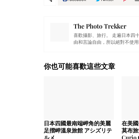
The Photo Trekker
喜歡攝影、旅行。 走遍日本四
由和言論自由，所以絕對不使用
你也可能喜歡這些文章
日本四國最南端岬角的美麗
在美國
足摺岬溫泉旅館 アシズリテ
莫布旅館
ルメ
Curio 