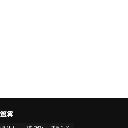
籤雲
美國
(341)
日本
(267)
旅館
(140)