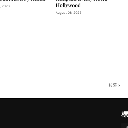
Hollywood
, 2023
August 08, 2023
較舊
標