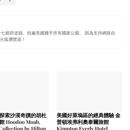
十七都府道縣、拍遍美國幾乎所有國家公園。 因為支持網路自
火狐瀏覽器！
探索沙漠奇蹟的胡杜
美國好萊塢區的經典體驗 金
 Hoodoo Moab,
普頓埃弗利奧泰爾旅館
Collection by Hilton
Kimpton Everly Hotel,