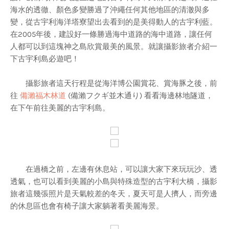
海水的透徹、顏色多變勝過了沖繩任何其他地區的清澈與多
變，從古宇利海洋塔寮望出去看到的是美得動人的古宇利藍。
在2005年後，建設好一條勝過海中道路的海中道路，讓任何
人都可以到這塊神之島欣賞最美的風景。就讓攝影旅者介紹一
下古宇利島必遊吧！
攝影旅者這天行程是從海洋博公園賞花、賞海豚之後，前
往
備瀨福木林道
(備瀨フクギ並木通り) 看看海邊林地隧道，
在下午前往美麗的古宇利島。
在過橋之前，左邊有休息站，可以讓大家下來玩玩沙、透
透氣，也可以看到美麗的小島與特殊造型的古宇利大橋，攝影
旅者這幾張照片是天氣較差的冬天，夏天可是人擠人，而旁邊
的休息區也會有椅子讓大家躺著看美麗海景。