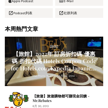
Apple Podcast
E-Mail
Podcast列表
社群列表
本周熱門文章
[旅館]
【旅館】2022年 訂房折扣碼/優惠
碼/折扣代碼 Hotels Coupon Code
for Hotels.com Expedia Japanican
Agoda Trip.com Relux
The Photo Trekker
-
4月 06, 2014
【旅遊】旅遊購物都可賺現金回饋 -
Mr.Rebates
6月 30, 2013