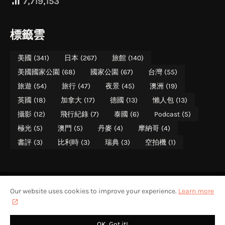
7,719,153
標籤雲
美國
(341)
日本
(267)
旅館
(140)
美國國家公園
(68)
國家公園
(67)
台灣
(55)
旅遊
(54)
旅行
(47)
夜景
(45)
澳洲
(19)
英國
(18)
加拿大
(17)
德國
(13)
懶人包
(13)
攝影
(12)
飛行紀錄
(7)
泰國
(6)
Podcast
(5)
極光
(5)
澳門
(5)
丹麥
(4)
摩納哥
(4)
書評
(3)
比利時
(3)
瑞典
(3)
空拍機
(1)
Our website uses cookies to improve your experience.
Learn more
美國國家公園遊記
美國國家公園介紹
關於攝影旅者
聯絡攝影旅者
攝影旅者 PHOTO TREKKER (WALTER CHEN)
版權所有 (ALL RIGHTS RESERVED) - 不得轉載
OK, Got it!