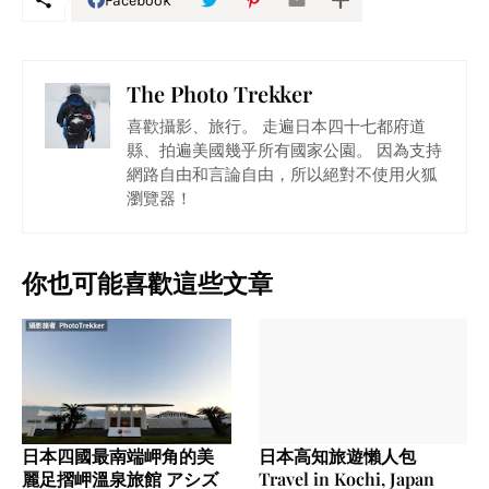
Facebook
The Photo Trekker
喜歡攝影、旅行。 走遍日本四十七都府道
縣、拍遍美國幾乎所有國家公園。 因為支持
網路自由和言論自由，所以絕對不使用火狐
瀏覽器！
你也可能喜歡這些文章
日本四國最南端岬角的美
日本高知旅遊懶人包
麗足摺岬溫泉旅館 アシズ
Travel in Kochi, Japan