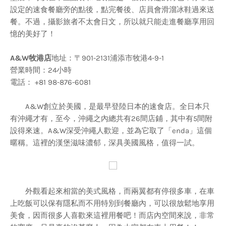
設定的速食餐廳旁的點後，點完餐後、店員會滑溜冰鞋過來送
餐。不過，攝影旅者不太會日文，所以就只能走進餐廳享用回
憶的美好了！
A&W牧港店
地址：〒901-2131浦添市牧港4-9-1
營業時間：24小時
電話： +81 98-876-6081
A&W創立於美國，是最早登陸日本的速食店。全日本只
有沖繩才有，至今，沖繩之內總共有26間店鋪，其中有5間附
設得來速。A&W深受沖繩人歡迎，並為它取了「enda」這個
暱稱。這裡的漢堡滋味濃郁，深具美國風格，值得一試。
外觀看起來相當的美式風格，而兩翼都有停很多車，在車
上吃飯可以保有隱私而不用特別到餐廳內，可以很放鬆地享用
美食，因而很多人喜歡來這裡用餐吧！而店內空間來說，非常