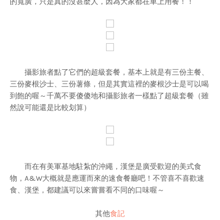
的寬廣，只是真的沒甚麼人，因為大家都在車上用餐！！
攝影旅者點了它們的超級套餐，基本上就是有三份主餐、
三份麥根沙士、三份薯條，但是其實這裡的麥根沙士是可以喝
到飽的喔～千萬不要傻傻地和攝影旅者一樣點了超級套餐（雖
然說可能還是比較划算）
而在有美軍基地駐紮的沖繩，漢堡是廣受歡迎的美式食
物，A&W大概就是應運而來的速食餐廳吧！不管喜不喜歡速
食、漢堡，都建議可以來嘗嘗看不同的口味喔～
其他
食記