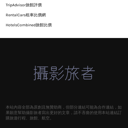
TripAdvisor旅館評價
RentalCars租車比價網
HotelsCombined旅館比價
本站內容全部為原創且無贊助商，但部分連結可能為合作連結，如
果願意幫助攝影旅者寫出更好的文章，請不吝嗇的使用本站連結訂
購旅遊行程、旅館、航空。