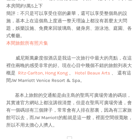
本房間約1萬5上下
簡評：不只是可以享受住宿的豪華，還可以享受整個島的設
施，基本上在這個島上度過一整天理論上都沒有甚麼太大問
題，娛樂設施、免費來回玻璃島、健身房、游泳池、庭園、各
式餐廳。
本間旅館所有照片
集
威尼斯萬豪度假酒店是我這一次旅行中最大的亮點，在這
裡住兩晚的感受非常的好。現在心目中幾個不錯的旅館列表大
概是
Ritz-Carlton, Hong Kong
、
Hotel Beaux Arts
、 還有這
間JW Marriott Venice Resort & Spa。
基本上旅館的交通船是由主島的聖馬可廣場旁邊的碼頭，
其實連官方網站上都沒講很清楚，但是在聖馬可廣場旁邊，會
有一個碼頭有三個牌子，常常會有人排在那裏，因為有三家旅
館可以去，而JW Marriott的船就是這一艘，裡面空間很寬敞，
所以不用太擔心人擠人。