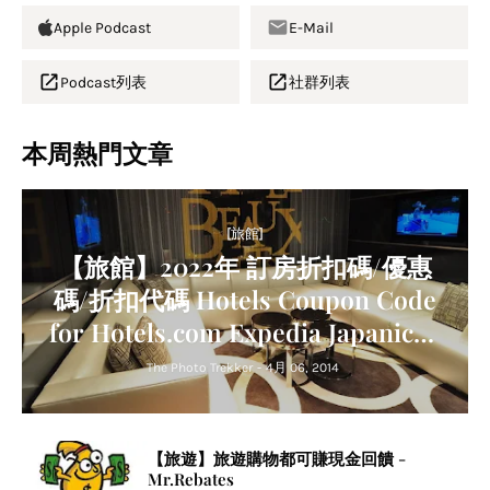
Apple Podcast
E-Mail
Podcast列表
社群列表
本周熱門文章
[旅館]
【旅館】2022年 訂房折扣碼/優惠
碼/折扣代碼 Hotels Coupon Code
for Hotels.com Expedia Japanican
Agoda Trip.com Relux
The Photo Trekker
-
4月 06, 2014
【旅遊】旅遊購物都可賺現金回饋 -
Mr.Rebates