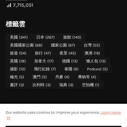
7,715,051
標籤雲
美國
(341)
日本
(267)
旅館
(140)
美國國家公園
(68)
國家公園
(67)
台灣
(55)
旅遊
(54)
旅行
(47)
夜景
(45)
澳洲
(19)
英國
(18)
加拿大
(17)
德國
(13)
懶人包
(13)
攝影
(12)
飛行紀錄
(7)
泰國
(6)
Podcast
(5)
極光
(5)
澳門
(5)
丹麥
(4)
摩納哥
(4)
書評
(3)
比利時
(3)
瑞典
(3)
空拍機
(1)
Our website uses cookies to improve your experience.
Learn more
美國國家公園遊記
美國國家公園介紹
關於攝影旅者
聯絡攝影旅者
攝影旅者 PHOTO TREKKER (WALTER CHEN)