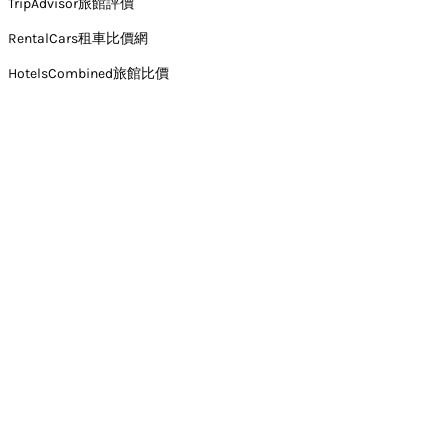
TripAdvisor旅館評價
RentalCars租車比價網
HotelsCombined旅館比價