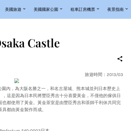
美國旅遊
美國國家公園
租車訂房機票
夜景指南
a Castle
旅遊時間：2013/03
園內，為大阪名勝之一，和名古屋城、熊本城並列日本歷史上
」，這是因為日本民將豐臣秀吉十分喜愛黃金，不僅他的傢俱日
面也都使用了黃金。黃金茶室是由豐臣秀吉和茶師千利休共同完
茶具都由黃金製作而成。
a Prefecture 540-0002日本