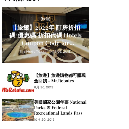
[旅館]
【旅館】2022年 訂房折扣
碼/優惠碼/折扣代碼 Hotels
Coupon Code for
Hotels.com Expedia
The Photo Trekker
-
4月 06, 2014
Japanican Agoda Trip.com
Relux
【旅遊】旅遊購物都可賺現
金回饋 - Mr.Rebates
6月 30, 2013
美國國家公園年票 National
Parks & Federal
Recreational Lands Pass
10月 20, 2015