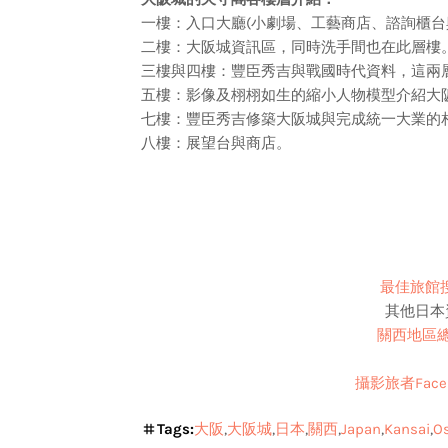
一樓：入口大廳(小劇場、工藝商店、諮詢櫃台
二樓：大阪城資訊區，同時洗手間也在此層樓
三樓與四樓：豐臣秀吉與戰國時代資料，這兩
五樓：影像及栩栩如生的縮小人物模型介紹大
七樓：豐臣秀吉修築大阪城與完成統一大業的
八樓：展望台與商店。
最佳旅館搜尋
其他日本
關西地區
攝影旅者Face
Tags:
大阪
大阪城
日本
關西
Japan
Kansai
O