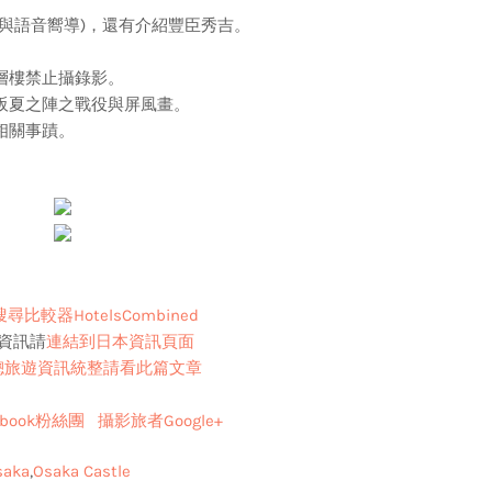
與語音嚮導)，還有介紹豐臣秀吉。
。
層樓禁止攝錄影。
阪夏之陣之戰役與屏風畫。
相關事蹟。
比較器HotelsCombined
資訊請
連結到日本資訊頁面
總旅遊資訊統整請看
此篇文章
book粉絲團
攝影旅者Google+
saka
Osaka Castle