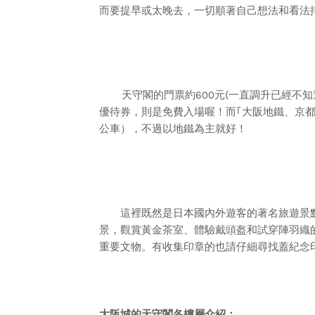
而要提早或太晚去，一切順著自己想法和看法
天守閣的門票約600元(一直調升已經不知
優待券，則是免費入場喔！而｢大阪地鐵、京
公車），不過以地鐵為主就好！
這裡既然是日本國內外遊客的著名旅遊景點
景，觀賞黃金茶室、體驗戴頭盔和試穿陣羽織
重要文物。有收集印章的也請仔細尋找蓋紀念
大阪城的天守閣各樓層介紹：