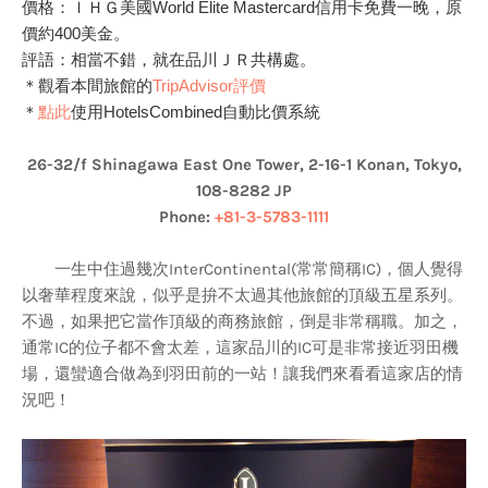
價格：
ＩＨＧ美國World Elite Mastercard信用卡
免費一晚，原
價約400美金。
評語：相當不錯，就在品川ＪＲ共構處。
＊觀看本間旅館的
TripAdvisor評價
＊
點此
使用HotelsCombined自動比價系統
26-32/f Shinagawa East One Tower, 2-16-1 Konan, Tokyo,
108-8282 JP
Phone:
+81-3-5783-1111
一生中住過幾次InterContinental(常常簡稱IC)，個人覺得
以奢華程度來說，似乎是拚不太過其他旅館的頂級五星系列。
不過，如果把它當作頂級的商務旅館，倒是非常稱職。加之，
通常IC的位子都不會太差，這家品川的IC可是非常接近羽田機
場，還蠻適合做為到羽田前的一站！讓我們來看看這家店的情
況吧！