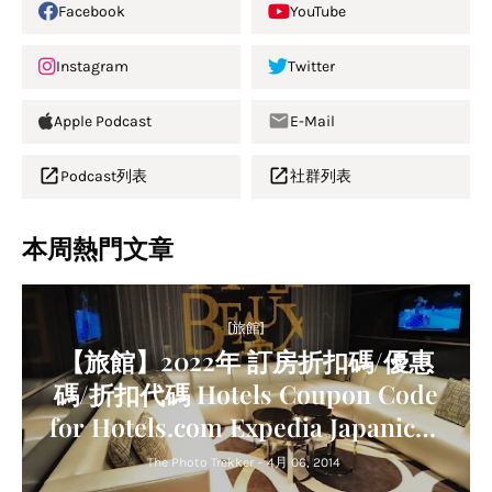
Facebook
YouTube
Instagram
Twitter
Apple Podcast
E-Mail
Podcast列表
社群列表
本周熱門文章
[旅館]
【旅館】2022年 訂房折扣碼/優惠
碼/折扣代碼 Hotels Coupon Code
for Hotels.com Expedia Japanican
Agoda Trip.com Relux
The Photo Trekker
-
4月 06, 2014