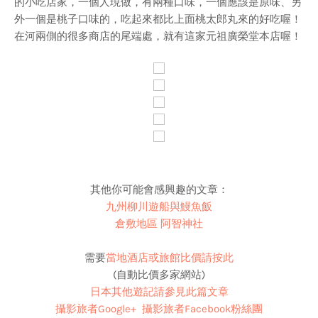
的小吃店家，一個人現做，有兩種口味，一個應該是原味、另
外一個是桃子口味的，吃起來都比上面桃太郎丸來的好吃喔！
在河兩側的很多商店的尾端處，就有這家元祖廣榮堂本店喔！
其他你可能會感興趣的文章：
九州柳川遊船與鰻魚飯
倉敷地區 阿智神社
需要
當地酒店或旅館比價請按此
(自動比價多家網站)
日本其他遊記請參見
此篇文章
攝影旅者Google+
攝影旅者Facebook粉絲團