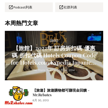
Podcast列表
社群列表
本周熱門文章
[旅館]
【旅館】2022年 訂房折扣碼/優惠
碼/折扣代碼 Hotels Coupon Code
for Hotels.com Expedia Japanican
Agoda Trip.com Relux
The Photo Trekker
-
4月 06, 2014
【旅遊】旅遊購物都可賺現金回饋 -
Mr.Rebates
6月 30, 2013