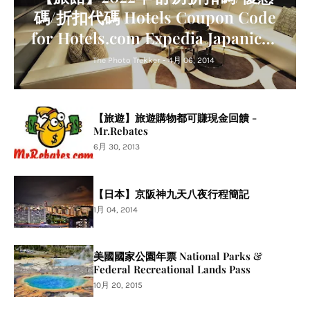
碼/折扣代碼 Hotels Coupon Code
for Hotels.com Expedia Japanican
Agoda Trip.com Relux
The Photo Trekker
-
4月 06, 2014
【旅遊】旅遊購物都可賺現金回饋 -
Mr.Rebates
6月 30, 2013
【日本】京阪神九天八夜行程簡記
1月 04, 2014
美國國家公園年票 National Parks &
Federal Recreational Lands Pass
10月 20, 2015