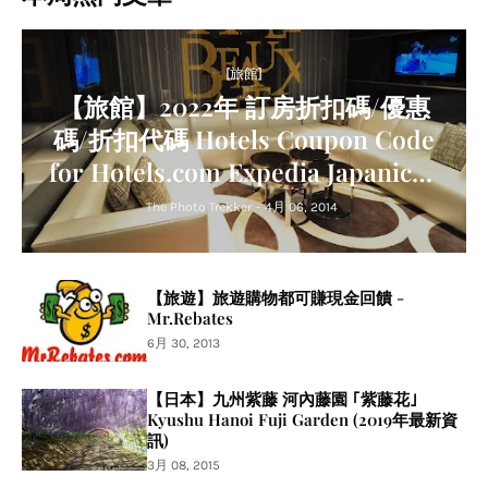
[旅館]
【旅館】2022年 訂房折扣碼/優惠
碼/折扣代碼 Hotels Coupon Code
for Hotels.com Expedia Japanican
Agoda Trip.com Relux
The Photo Trekker
-
4月 06, 2014
【旅遊】旅遊購物都可賺現金回饋 -
Mr.Rebates
6月 30, 2013
【日本】九州紫藤 河內藤園 ｢紫藤花｣
Kyushu Hanoi Fuji Garden (2019年最新資
訊)
3月 08, 2015