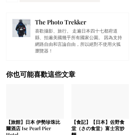
The Photo Trekker
喜歡攝影、旅行。 走遍日本四十七都府道
縣、拍遍美國幾乎所有國家公園。 因為支持
網路自由和言論自由，所以絕對不使用火狐
瀏覽器！
你也可能喜歡這些文章
【旅館】日本 伊勢珍珠比
【食記】【日本】佐野食
爾酒店 Ise Pearl Pier
堂（さの食堂）富士宮炒
Hotel
麵