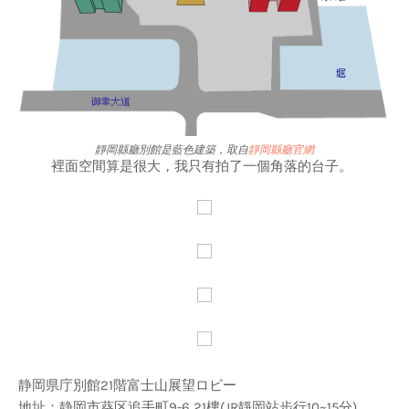
靜岡縣廳別館是藍色建築，取自
靜岡縣廳官網
裡面空間算是很大，我只有拍了一個角落的台子。
静岡県庁別館21階富士山展望ロビー
地址：静岡市葵区追手町9-6 21樓(JR靜岡站步行10~15分)