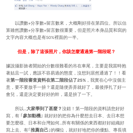
以讚數+分享數+留言數來，大概剛好排在第四位。所以估
算雖然讚數+分享數+留言數很重要，但是照片本身品質和寫的
文字內容大概也是有50%裡面的一半。
但是，除了這張照片，你該怎麼通過第一階段呢？
據說攝影旅者開始的分數很難看的吊在車尾，主要是我當時抱
著姑且一試，應該不容易過的態度，沒想到居然通過了！！看
著
第一階段審查資料在第二階段佔了25%
，我實在心中沒個主
意，要不要放手一拚？還是隨便弄弄就好了，最後掙扎了好一
會兒，還是決定要好好的幹，還是拚了一下。
所以...
大家學到了甚麼？
沒錯！第一階段的資料請您好好
寫，有 ｢
參加動機
｣ 就好好的把你為什麼想去日本、去日本想
要怎麼樣、日本和台灣如何...所有有關係的東西都好好組織好
寫上去。有｢
推薦自己
｣的欄位，就好好地把你的優點、專長填