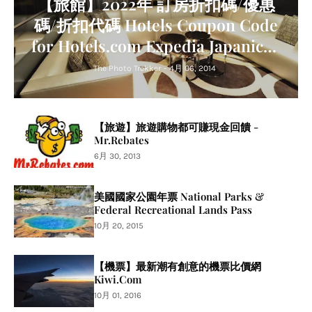
【旅館】2022年 訂房折扣碼/優惠
碼/折扣代碼 Hotels Coupon Code
for Hotels.com Expedia Japanican
Agoda Trip.com Relux
The Photo Trekker
-
4月 06, 2014
【旅遊】旅遊購物都可賺現金回饋 -
Mr.Rebates
6月 30, 2013
美國國家公園年票 National Parks &
Federal Recreational Lands Pass
10月 20, 2015
【機票】最新潮有創意的機票比價網
Kiwi.Com
10月 01, 2016