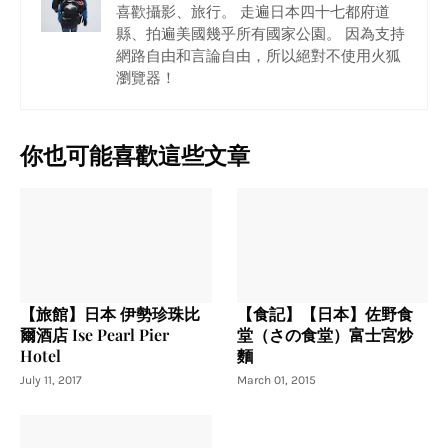
喜歡攝影、旅行。 走遍日本四十七都府道
縣、拍遍美國幾乎所有國家公園。 因為支持
網路自由和言論自由，所以絕對不使用火狐
瀏覽器！
你也可能喜歡這些文章
【旅館】日本 伊勢珍珠比
【食記】【日本】佐野食
爾酒店 Ise Pearl Pier
堂（さの食堂）富士宮炒
Hotel
麵
July 11, 2017
March 01, 2015