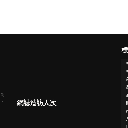
標
能為
章，
網誌造訪人次
航
P