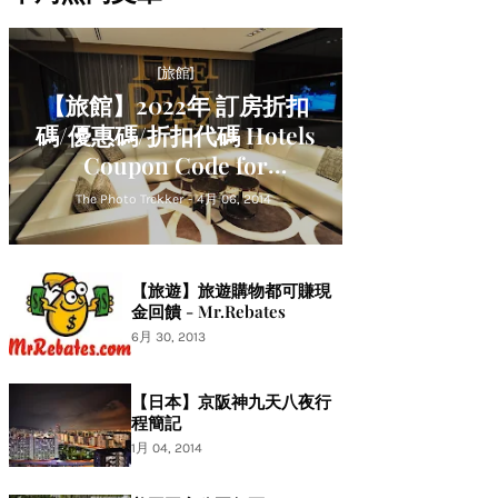
[旅館]
【旅館】2022年 訂房折扣
碼/優惠碼/折扣代碼 Hotels
Coupon Code for
Hotels.com Expedia
The Photo Trekker
-
4月 06, 2014
Japanican Agoda Trip.com
Relux
【旅遊】旅遊購物都可賺現
金回饋 - Mr.Rebates
6月 30, 2013
【日本】京阪神九天八夜行
程簡記
1月 04, 2014