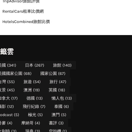
TripAdvisor旅館評價
RentalCars租車比價網
HotelsCombined旅館比價
籤雲
美國
(341)
日本
(267)
旅館
(140)
美國國家公園
(68)
國家公園
(67)
台灣
(55)
旅遊
(54)
旅行
(47)
夜景
(45)
澳洲
(19)
英國
(18)
加拿大
(17)
德國
(13)
懶人包
(13)
攝影
(12)
飛行紀錄
(7)
泰國
(6)
odcast
(5)
極光
(5)
澳門
(5)
丹麥
(4)
摩納哥
(4)
書評
(3)
比利時
(3)
瑞典
(3)
空拍機
(1)