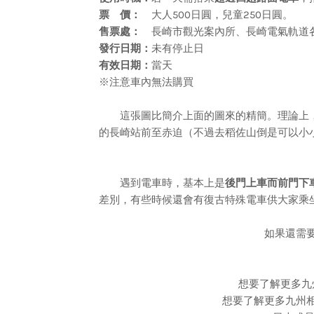
票 價：
大人500日圓，兒童250日圓。
售票處：
長崎市觀光案內所、長崎電氣軌道各
發行日期：
未有停止日
有效日期：
當天
※注意車內無法購買
這張圖比簡介上面的圖來的精簡。理論上，幾
的長崎站前至赤迫（不過去稻佐山倒是可以小
遇到電車時，基本上是
後門上車而前門下
差別，有些時候還會有復古特殊電車供大家乘
如果還需
想要了解更多九
想要了解更多九州