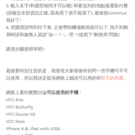
5. 輸入名字(和護照相同才可以喔) 和要送到的地點後選取付費
(請確定全部資訊正確, 因為買了就不能退了), 最後按Continue
就好了!
6. 把購買證明列印下來, 之後帶到機場郵局就可以了, 找不到郵
局時請和服務人員說"油~~ㄅㄟ~哭~"(或寫下"郵便局"問路)
購買步驟很簡單吧!!
最後要特別注意的是，我發現大家都會特別問一些手機可不可
以使用，所以我決定提供網路上聽說可以用的和
官方的列表
。
網路上看到實際討論
可以使用的手機
：
HTC Aria
HTC Butterfly
HTC Desire HD
HTC Hero
iPhone 4 & iPad with iOS6