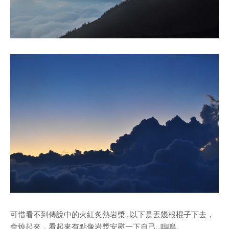
可惜看不到傳說中的火紅炙熱岩漿...以下是丟幾根棍子下去，
會燒起來，看起來有點像岩漿安慰一下自己...嗚嗚。