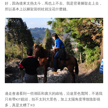
好，因為後來太熱太斗，馬也上不去。我是背著腳架走上去，
所以基本上以腳架當柺杖就沒花什麼錢。
邊走會邊看到一些湖區和廣大的綠地，沿途景色寬闊，不過我
只有帶KIT鏡頭，拍不太到大景色，加上太陽角度導致陰影很
多，真是太糟了XD