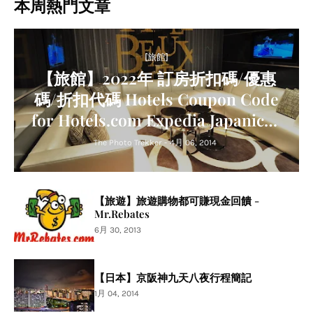
本周熱門文章
[旅館]
【旅館】2022年 訂房折扣碼/優惠
碼/折扣代碼 Hotels Coupon Code
for Hotels.com Expedia Japanican
Agoda Trip.com Relux
The Photo Trekker
-
4月 06, 2014
【旅遊】旅遊購物都可賺現金回饋 -
Mr.Rebates
6月 30, 2013
【日本】京阪神九天八夜行程簡記
1月 04, 2014