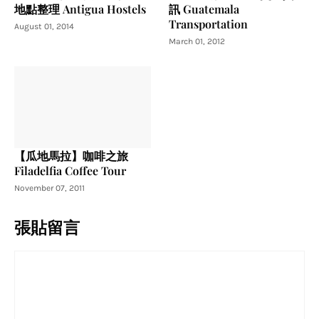
地點整理 Antigua Hostels
訊 Guatemala
Transportation
August 01, 2014
March 01, 2012
【瓜地馬拉】咖啡之旅
Filadelfia Coffee Tour
November 07, 2011
張貼留言