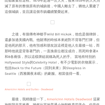
院都聚集在這裡。1879年起過一次大火，後來1959年的大火消
滅了原有的整個原有的城鎮後，中國人離去了，猶他人重建了
這個城鎮，並且讓這個市鎮繼續繁榮起來。
之後，有個傳奇神槍手Wild Bill Hickok，他也是個律師，
還參加過美國內戰。他賭博的時候本來絕對不背靠門打牌，但
是他死的那天，他有預感和朋友說這裡是他人生最後一站，而
那時他就是背靠著門的，一直換座位都沒成功，而死時拿著A
和8各兩張，所以這樣牌組就稱為死人的手。 當地有特別的
Hollywood Style的Celebrity Hotel，有不少電影的衣物展示，
包括Back to the Future（回到未來）與Sleepless in
Seattle（西雅圖夜未眠）的劇服。相當值得一看。
AmericInn Hotels and Suites - Deadwood
最後，我稍微提一下，
AmericInn Hotels Deadwood
這家
旅館我非常推薦，雖然比當地普通小旅館略貴四美金，但是依