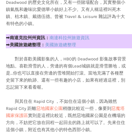
Deadwood 的歷史文化所在，又有一些賭場配合，其實整個小
鎮氣氛和趣味比愛德華小鎮好上不少。又有人稱這裡叫死木
鎮、枯木鎮、戴德伍德。曾被 Travel & Leisure 雜誌評為十大
有特色的小鎮。
➡南達克拉州州資訊：
南達科拉州旅遊資訊
➡美國旅遊總整理：
美國旅遊總整理
對於喜歡美國影集的人，HBO的 Deadwood 影集故事背景
地點。喜歡滑雪的人，旁邊的有個Lead城鎮就是滑雪勝地，或
是...你也可以直接在旁邊的雪堆開始打滾。當地充滿了各種歷
史留下來的軌跡、還有一些有趣的小店，如果有經過這裡，別
忘記留下來看看喔。
與其住在 Rapid City ，不如住在這個小鎮，因為雖然
Rapid City 距離
惡地國家公園
稍微比較近一些，像要到
惡魔塔
國家保護區
實則是這裡比較近，既然惡地國家公園是在機場的
方向，不妨把它放在回程一起回去的路上就可以了。先來住住
這個小鎮，附近也有其他小的特色西部小鎮。