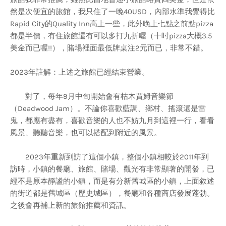
然是次便宜的旅館，我只住了一晚40USD，內部水準我覺得比
Rapid City的Quality Inn高上一些，此外晚上七點之前點pizza
都是半價，有住旅館還有可以多打九折喔（十吋pizza大概3.5
美金而已喔!!），賭場裡面最低牌桌注2元而已，非常不錯。
2023年註解：上述之旅館已經結束營業。
對了，每年9月中旬開始會有枯木賈姆音樂節
（Deadwood Jam）。不論你喜歡藍調、鄉村、搖滾還是雷
鬼，都應有盡有，喜歡音樂的人也不妨九月到這裡一行，看看
風景、聽聽音樂，也可以搭配到附近的風景。
2023年重新到訪了這個小鎮，整個小鎮相較於2011年到
訪時，小鎮的餐廳、旅館、賭場、觀光有非常顯著的開發，已
經不是原本靜謐的小鎮，而是有分新舊城區的小鎮，上面敘述
的街道都是舊城區（歷史城區），餐廳和各種商店發展蓬勃。
之後會再補上新的旅館推薦和資訊。