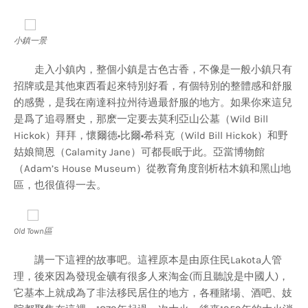
小鎮一景
走入小鎮內，整個小鎮是古色古香，不像是一般小鎮只有
招牌或是其他東西看起來特別好看，有個特別的整體感和舒服
的感覺，是我在南達科拉州待過最舒服的地方。如果你來這兒
是爲了追尋曆史，那麽一定要去莫利亞山公墓（Wild Bill
Hickok）拜拜，懷爾德•比爾•希科克（Wild Bill Hickok）和野
姑娘簡恩（Calamity Jane）可都長眠于此。亞當博物館
（Adam’s House Museum）從教育角度剖析枯木鎮和黑山地
區，也很值得一去。
Old Town區
講一下這裡的故事吧。這裡原本是由原住民Lakota人管
理，後來因為發現金礦有很多人來淘金(而且聽說是中國人)，
它基本上就成為了非法移民居住的地方，各種賭場、酒吧、妓