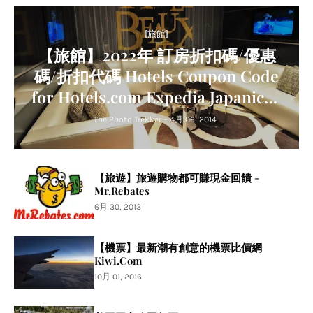
[旅館]
【旅館】2022年 訂房折扣碼/優惠
碼/折扣代碼 Hotels Coupon Code
for Hotels.com Expedia Japanican
Agoda Trip.com Relux
The Photo Trekker
-
4月 06, 2014
【旅遊】旅遊購物都可賺現金回饋 -
Mr.Rebates
6月 30, 2013
【機票】最新潮有創意的機票比價網
Kiwi.Com
10月 01, 2016